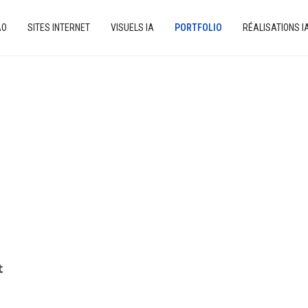
AO
SITES INTERNET
VISUELS IA
PORTFOLIO
RÉALISATIONS I
t